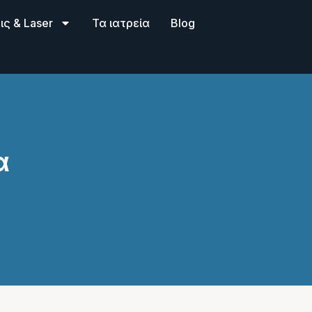
ς & Laser
Τα ιατρεία
Blog
α