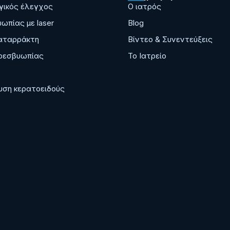
ικός έλεγχος
Ο ιατρός
ωπίας με laser
Blog
αταρράκτη
Bίντεο & Συνεντεύξεις
ρεσβυωπίας
Το Ιατρείο
ση κερατοειδούς