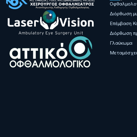
Οφθαλμολογ
Διόρθωση μυ
Επέμβαση Κ
Διόρθωση π
Γλαύκωμα
Μεταμόσχευ