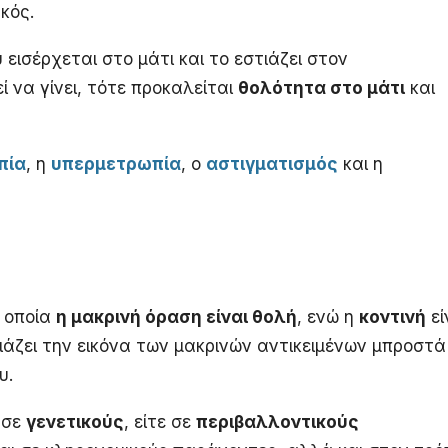
κός.
εισέρχεται στο μάτι και το εστιάζει στον
 να γίνει, τότε προκαλείται
θολότητα στο μάτι
και
πία
, η
υπερμετρωπία
, ο
αστιγματισμός
και η
ν οποία
η μακρινή όραση είναι θολή
, ενώ η
κοντινή
εί
ιάζει την εικόνα των μακρινών αντικειμένων μπροστά
υ.
 σε
γενετικούς
, είτε σε
περιβαλλοντικούς