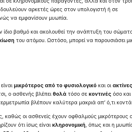
εται σε κληρονομικούς παράγοντες, αλλά και στον τρό
ι δουλεύουν αρκετές ώρες στον υπολογιστή ή σε
ανώς να εμφανίσουν μυωπία.
 ίδιο βαθμό και ακολουθεί την ανάπτυξη του σώματο
κίωση
του ατόμου. Ωστόσο, μπορεί να παρουσιάσει μι
είναι
μικρότερος από το φυσιολογικό
και οι
ακτίνε
τσι, ο ασθενής βλέπει
θολά
τόσο σε
κοντινές
όσο και
υπερμετρωπία βλέπουν καλύτερα μακριά απ’ ό,τι κοντά
ς, καθώς οι ασθενείς έχουν οφθαλμούς μικρότερους 
ρίζουν ότι ίσως είναι
κληρονομική
, όπως και η μυωπί