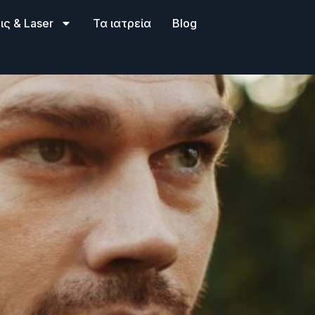
ς & Laser
Τα ιατρεία
Blog