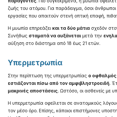
παράγοντες
. Πιο συγκεκριμένα, η μυωπία οφείλ
ζωής του ατόμου. Για παράδειγμα, όσοι άνθρωπο
εργασίες που απαιτούν στενή οπτική επαφή, πιθ
Η μυωπία επηρεάζει
και τα δύο μάτια
σχεδόν στον
Συνήθως
σταματά να αυξάνεται
μετά την
ενηλι
αύξηση στο διάστημα από 18 έως 21 ετών.
Υπερμετρωπία
Στην περίπτωση της υπερμετρωπίας
ο οφθαλμός
εστιάζονται πίσω από τον αμφιβληστροειδή
. Έ
μακρινές αποστάσεις
. Ωστόσο, οι ασθενείς με 
Η υπερμετρωπία οφείλεται σε ανατομικούς λόγου
τον μέσο όρο. Επίσης, κάποιοι επιστήμονες υποστη