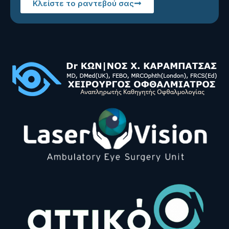
Κλείστε το ραντεβού σας