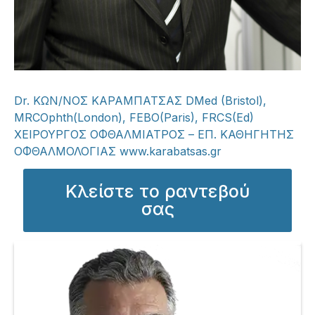
Dr. ΚΩΝ/ΝΟΣ ΚΑΡΑΜΠΑΤΣΑΣ
DMed (Bristol),
MRCOphth(London), FEBO(Paris), FRCS(Ed)
ΧΕΙΡΟΥΡΓΟΣ ΟΦΘΑΛΜΙΑΤΡΟΣ – ΕΠ. ΚΑΘΗΓΗΤΗΣ
ΟΦΘΑΛΜΟΛΟΓΙΑΣ www.karabatsas.gr
Κλείστε το ραντεβού
σας