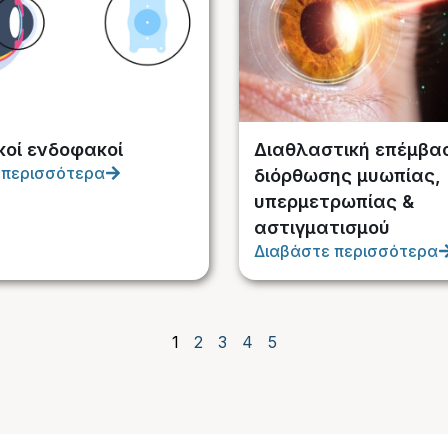
κοί ενδοφακοί
Διαθλαστική επέμβα
 περισσότερα
διόρθωσης μυωπίας,
υπερμετρωπίας &
αστιγματισμού
Διαβάστε περισσότερα
1
2
3
4
5