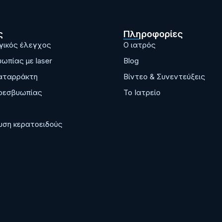
ς
Πληροφορίες
ικός έλεγχος
Ο ιατρός
ωπίας με laser
Blog
αταρράκτη
Bίντεο & Συνεντεύξεις
ρεσβυωπίας
Το Ιατρείο
ση κερατοειδούς