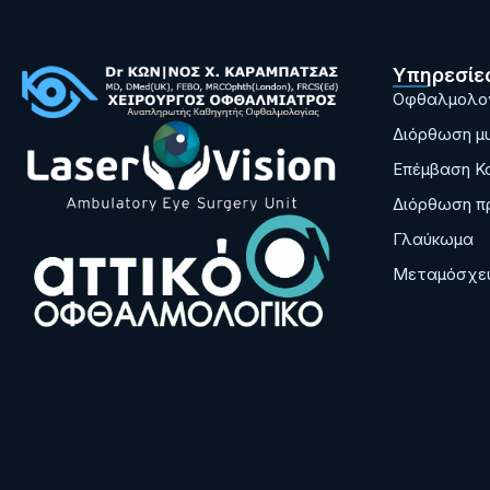
Υπηρεσίε
Οφθαλμολογ
Διόρθωση μυ
Επέμβαση Κ
Διόρθωση π
Γλαύκωμα
Μεταμόσχευ