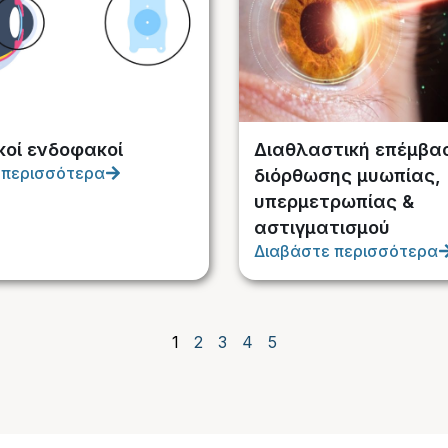
κοί ενδοφακοί
Διαθλαστική επέμβα
 περισσότερα
διόρθωσης μυωπίας,
υπερμετρωπίας &
αστιγματισμού
Διαβάστε περισσότερα
1
2
3
4
5