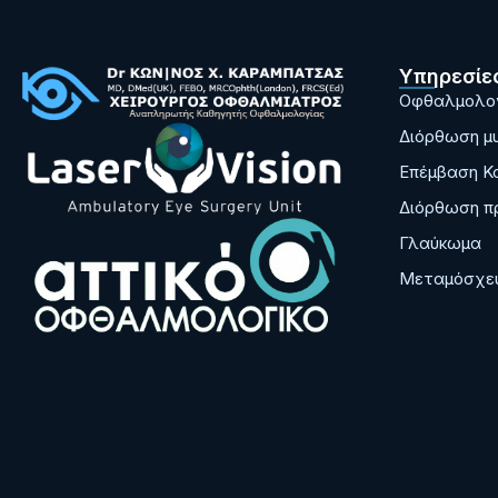
Υπηρεσίε
Οφθαλμολογ
Διόρθωση μυ
Επέμβαση Κ
Διόρθωση π
Γλαύκωμα
Μεταμόσχευ