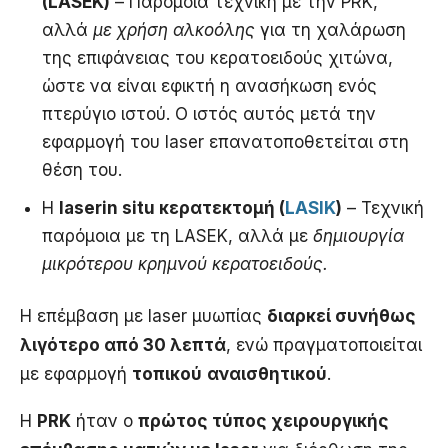
(LASEK)
– Παρόμοια τεχνική με την PRK,
αλλά
με χρήση αλκοόλης
για τη χαλάρωση
της επιφάνειας του κερατοειδούς χιτώνα,
ώστε να είναι εφικτή η ανασήκωση ενός
πτερύγιο ιστού. Ο ιστός αυτός μετά την
εφαρμογή του laser επανατοποθετείται στη
θέση του.
Η
laser
in situ κερατεκτομή (
LASIK
)
– Τεχνική
παρόμοια με τη LASEK, αλλά με
δημιουργία
μικρότερου κρημνού κερατοειδούς.
Η επέμβαση με laser μυωπίας
διαρκεί συνήθως
λιγότερο από 30 λεπτά
, ενώ πραγματοποιείται
με εφαρμογή
τοπικού
αναισθητικού
.
Η
PRK
ήταν ο
πρώτος τύπος χειρουργικής