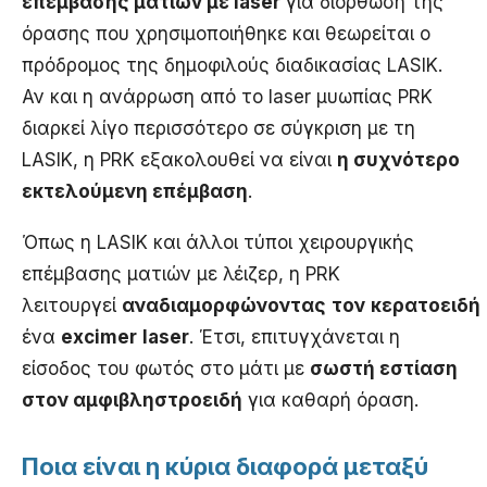
επέμβασης ματιών με laser
για διόρθωση της
όρασης που χρησιμοποιήθηκε και θεωρείται ο
πρόδρομος της δημοφιλούς διαδικασίας LASIK.
Αν και η ανάρρωση από το laser μυωπίας PRK
διαρκεί λίγο περισσότερο σε σύγκριση με τη
LASIK, η PRK εξακολουθεί να είναι
η συχνότερο
εκτελούμενη επέμβαση
.
Όπως η LASIK και άλλοι τύποι χειρουργικής
επέμβασης ματιών με λέιζερ, η PRK
λειτουργεί
αναδιαμορφώνοντας
τον
κερατοειδή
ένα
excimer
laser
. Έτσι, επιτυγχάνεται η
είσοδος του φωτός στο μάτι με
σωστή εστίαση
στον αμφιβληστροειδή
για καθαρή όραση.
Ποια είναι η κύρια διαφορά μεταξύ