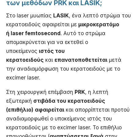
των μεθόδων PRK και LASIΚ;
Στο laser μυωπίας
LASIK
, ένα λεπτό στρώμα του
κερατοειδούς αφαιρείται με
μικροκερατόμο
ή laser femtosecond
. Αυτό το στρώμα
απομακρύνεται για να εκτεθεί ο
υποκείμενος
ιστός του
κερατοειδούς
και
επανατοποθετείται
μετά
την αναδιαμόρφωση του κερατοειδούς με το
excimer laser.
Στη χειρουργική επέμβαση
PRK
, η λεπτή
εξωτερική
στιβάδα του κερατοειδούς
(επιθήλιο)
αφαιρείται
και απορρίπτεται προτού
αναδιαμορφωθεί ο υποκείμενος ιστός του
κερατοειδούς με το excimer laser. Το επιθήλιο
επανορθώνεται (
αναπτύσσεται
ξανά
στην