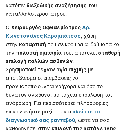
κατόπιν
διεξοδικής αναζήτησης
του
καταλληλότερου ιατρού.
Ο
Χειρουργός Οφθαλμίατρος
Δρ.
Κωνσταντίνος Καραμπάτσας
, χάρη
στην
κατάρτισή
του σε κορυφαία ιδρύματα και
την
πολυετή εμπειρία
του, αποτελεί
σταθερή
επιλογή πολλών ασθενών
.
Χρησιμοποιεί
τεχνολογία αιχμής
με
αποτέλεσμα οι επεμβάσεις να
πραγματοποιούνται γρήγορα και όσο το
δυνατόν ανώδυνα, με ταχεία επούλωση και
ανάρρωση. Για περισσότερες πληροφορίες
επικοινωνήστε μαζί του και
κλείστε το
διαγνωστικό σας ραντεβού
, ώστε να σας
καθοδηγήσει στην
επιλογή της κατάλληλης