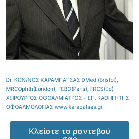
Dr. ΚΩΝ/ΝΟΣ ΚΑΡΑΜΠΑΤΣΑΣ
DMed (Bristol),
MRCOphth(London), FEBO(Paris), FRCS(Ed)
ΧΕΙΡΟΥΡΓΟΣ ΟΦΘΑΛΜΙΑΤΡΟΣ – ΕΠ. ΚΑΘΗΓΗΤΗΣ
ΟΦΘΑΛΜΟΛΟΓΙΑΣ www.karabatsas.gr
Κλείστε το ραντεβού