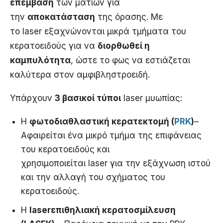
επέμβαση
των ματιών για
την
αποκατάσταση
της όρασης. Με
το laser εξαχνώνονται μικρά τμήματα του
κερατοειδούς για να
διορθωθεί η
καμπυλότητα
, ώστε το φως να εστιάζεται
καλύτερα στον αμφιβληστροειδή.
Υπάρχουν
3 βασικοί τύποι
laser μυωπίας:
Η
φωτοδιαθλαστική κερατεκτομή (
PRK
)
–
Αφαιρείται ένα μικρό τμήμα της επιφάνειας
του κερατοειδούς και
χρησιμοποιείται laser για την εξάχνωση ιστού
και την αλλαγή του σχήματος του
κερατοειδούς.
Η
laser
επιθηλιακή κερατοσμίλευση