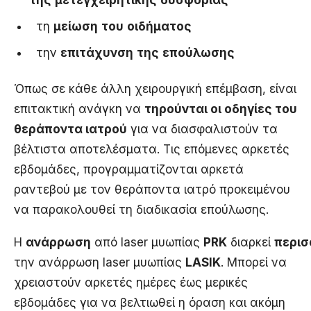
τη
μείωση
του
οιδήματος
την
επιτάχυνση
της
επούλωσης
Όπως σε κάθε άλλη χειρουργική επέμβαση, είναι
επιτακτική ανάγκη να
τηρούνται οι οδηγίες του
θεράποντα ιατρού
για να διασφαλιστούν τα
βέλτιστα αποτελέσματα. Τις επόμενες αρκετές
εβδομάδες, προγραμματίζονται αρκετά
ραντεβού με τον θεράποντα ιατρό προκειμένου
να παρακολουθεί τη διαδικασία επούλωσης.
Η
ανάρρωση
από laser μυωπίας
PRK
διαρκεί
περισ
την ανάρρωση laser μυωπίας
LASIK
. Μπορεί να
χρειαστούν αρκετές ημέρες έως μερικές
εβδομάδες για να βελτιωθεί η όραση και ακόμη