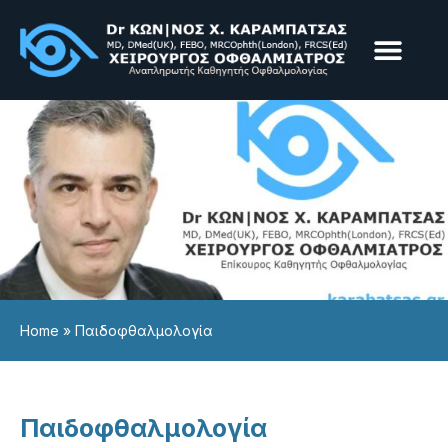
Παθήσεις & Υπηρεσίε
Επεμβάσεις & Laser
Home
»
Παιδοφθαλμολογία
Παιδοφθαλμολογία