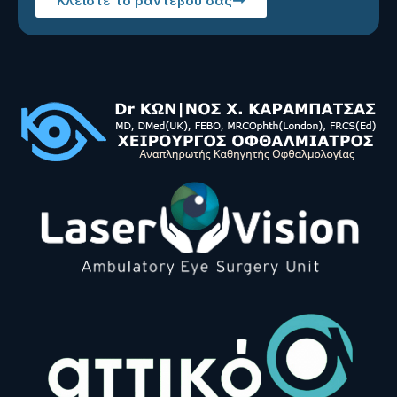
Κλείστε το ραντεβού σας