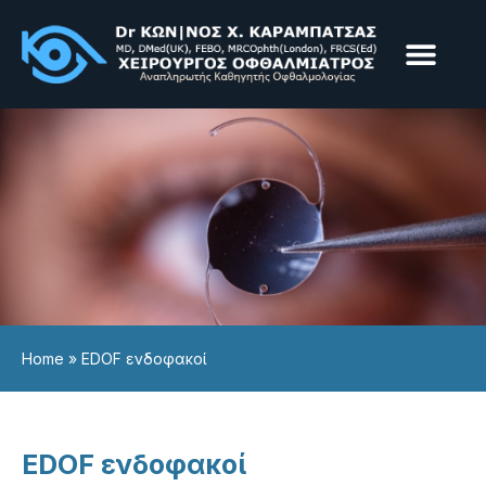
Παθήσεις & Υπηρεσίε
Επεμβάσεις & Laser
Home
»
EDOF ενδοφακοί
EDOF ενδοφακοί