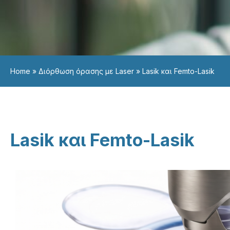
Home
»
Διόρθωση όρασης με Laser
»
Lasik και Femto-Lasik
Lasik και Femto-Lasik