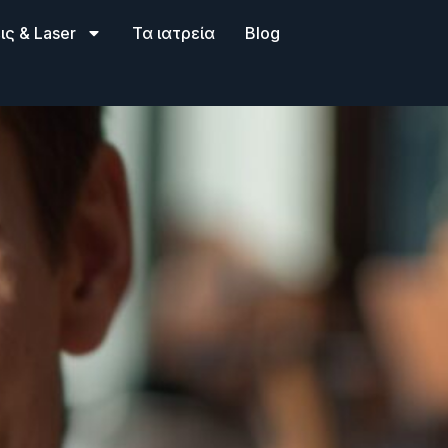
ς & Laser
Τα ιατρεία
Blog