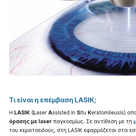
Τι είναι η επέμβαση LASIK;
Η
LASIK
(
L
aser
A
ssisted in
S
itu
K
eratomileusis) α
όρασης με laser
παγκοσμίως. Σε αντίθεση με τη
του κερατοειδούς, στη LASIK εφαρμόζεται στα ε