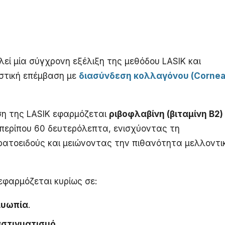
εί μία σύγχρονη εξέλιξη της μεθόδου LASIK και
στική επέμβαση με
διασύνδεση κολλαγόνου (Cornea
η της LASIK εφαρμόζεται
ριβοφλαβίνη (βιταμίνη Β2)
περίπου 60 δευτερόλεπτα, ενισχύοντας τη
ατοειδούς και μειώνοντας την πιθανότητα μελλοντι
 εφαρμόζεται κυρίως σε:
μυωπία
.
στιγματισμό
.