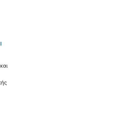
l
και
κής