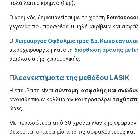
πολύ λεπτό κρημνό (flap).
Ο κρημνός δημιουργείται με τη χρήση
Femtosecon
γεγονός που προσφέρει υψηλή ακρίβεια και ασφάλ
Ο
Χειρουργός Οφθαλμίατρος Δρ. Κωνσταντίν
μικροχειρουργική και στη
διόρθωση όρασης με la
διαθλαστικής χειρουργικής.
Πλεονεκτήματα της μεθόδου LASIK
Η επέμβαση είναι
σύντομη, ασφαλής και ανώδυ
αναισθητικών κολλυρίων και προσφέρει
ταχύτατ
ώρες.
Με περισσότερα από 30 χρόνια κλινικής εφαρμογή
θεωρείται σήμερα μία από τις ασφαλέστερες και 