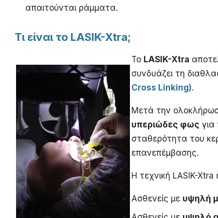
απαιτούνται ράμματα.
Τι είναι το LASIK-Xtra;
Το
LASIK-Xtra
αποτελ
συνδυάζει τη διαθλα
Cross Linking)
.
Μετά την ολοκλήρωσ
υπεριώδες φως
για 
σταθερότητα του κερ
επανεπέμβασης.
Η τεχνική LASIK-Xtra
Ασθενείς με
υψηλή 
Ασθενείς με
υψηλό α